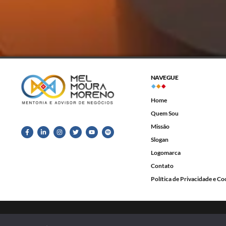
NAVEGUE
Home
Quem Sou
Missão
Slogan
Logomarca
Contato
Política de Privacidade e Co