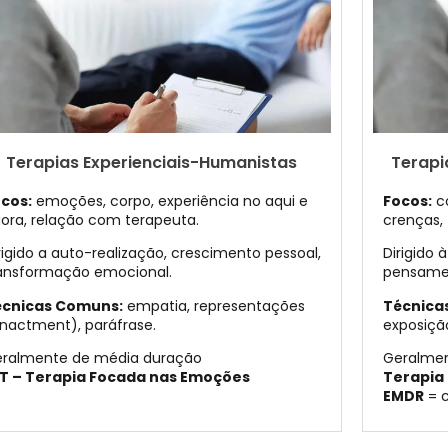
Terapias Experienciais-Humanistas
Terap
cos:
emoções, corpo, experiência no aqui e
Focos:
c
ora, relação com terapeuta.
crenças, 
rigido a auto-realização, crescimento pessoal,
Dirigido
ansformação emocional.
pensamen
écnicas Comuns:
empatia, representações
Técnica
nactment), paráfrase.
exposição
ralmente de média duração
Geralmen
T – Terapia Focada nas Emoções
Terapia
EMDR
= c