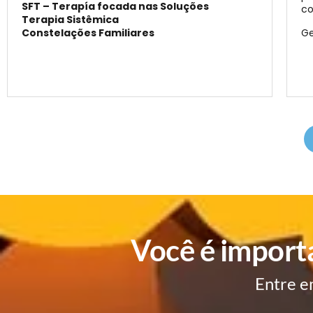
SFT – Terapía focada nas Soluções
co
Terapia Sistêmica
Constelações Familiares
Ge
Você é import
Entre e