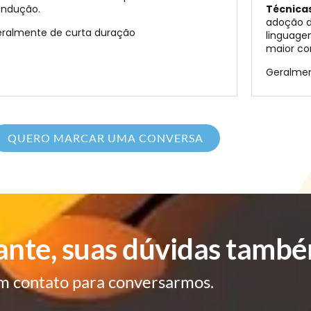
ndução.
Técnica
adoção d
ralmente de curta duração
linguagem
maior co
Geralmen
QUERO MARCAR UMA CONVERSA
ante, suas dúvidas també
m contato para conversarmos.