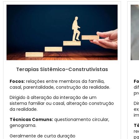
Terapias Sistêmico-Construtivistas
Focos:
relações entre membros da família,
Fo
casal, parentalidade, construção da realidade.
di
pr
Dirigido à alteração da interação de um
sistema familiar ou casal, alteração construção
Di
da realidade.
ex
im
Técnicas Comuns:
questionamento circular,
genograma.
T
re
Geralmente de curta duração
pa