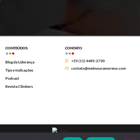
CONTEÚDOS
CONTATO
+55 (11) 4485-2730
Blog da Liderança
contato@melmouramoreno.com
Tips e Indicações
Podcast
Revista Climbers