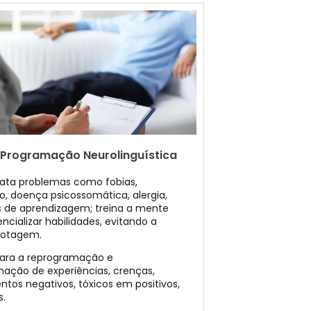
 Programação Neurolinguística
ata problemas como fobias,
o, doença psicossomática, alergia,
os de aprendizagem; treina a mente
ncializar habilidades, evitando a
botagem.
 para a reprogramação e
mação de experiências, crenças,
tos negativos, tóxicos em positivos,
s.