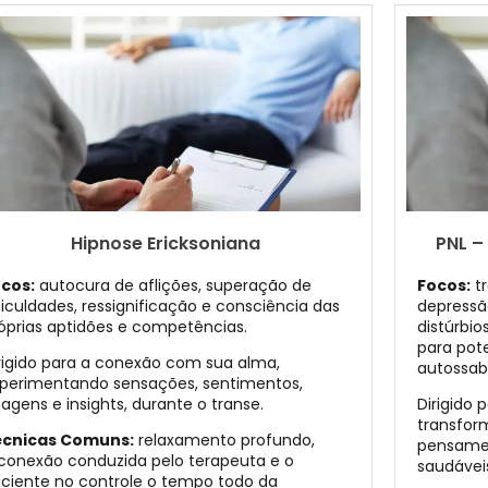
Hipnose Ericksoniana
PNL –
cos:
autocura de aflições, superação de
Focos:
tr
ficuldades, ressignificação e consciência das
depressã
óprias aptidões e competências.
distúrbi
para pote
rigido para a conexão com sua alma,
autossa
perimentando sensações, sentimentos,
agens e insights, durante o transe.
Dirigido
transfor
écnicas Comuns:
relaxamento profundo,
pensamen
conexão conduzida pelo terapeuta e o
saudávei
ciente no controle o tempo todo da