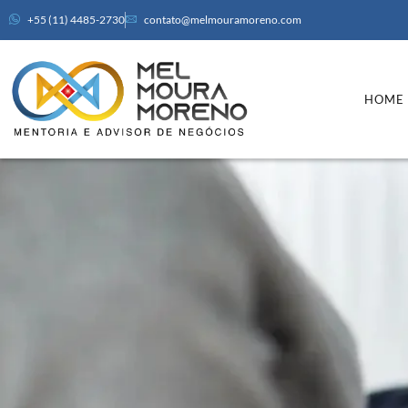
+55 (11) 4485-2730
contato@melmouramoreno.com
HOME