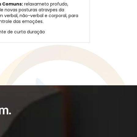
s Comuns:
relaxameto profudo,
e novas posturas atravpes da
 verbal, não-verbal e corporal, para
ntrole das emoções.
te de curta duração
m.