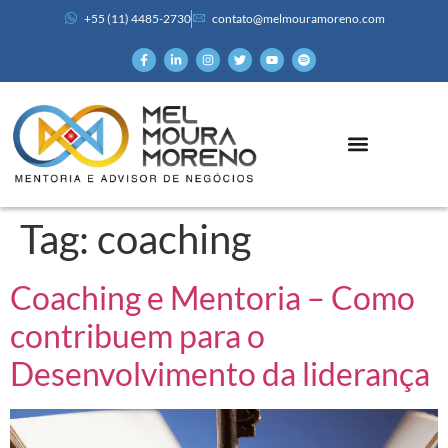
+55 (11) 4485-2730
contato@melmouramoreno.com
Tag:
coaching
Coaching e Mentoria – Como
contribuem para o
Desenvolvimento da liderança