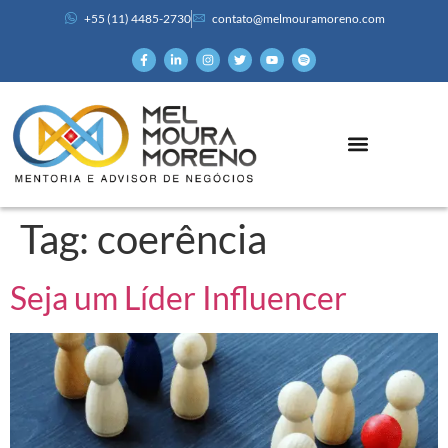
+55 (11) 4485-2730
contato@melmouramoreno.com
Tag:
coerência
Seja um Líder Influencer