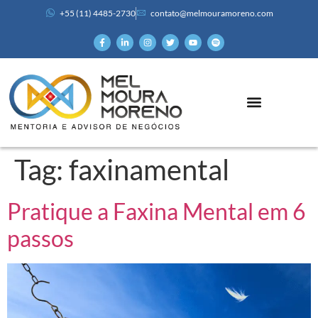
+55 (11) 4485-2730
contato@melmouramoreno.com
Tag:
faxinamental
Pratique a Faxina Mental em 6
passos