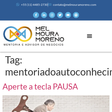
+55 (11) 4485-2730
contato@melmouramoreno.com
Tag:
mentoriadoautoconhec
Aperte a tecla PAUSA