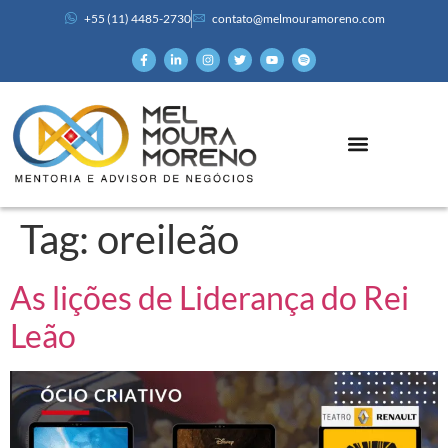
+55 (11) 4485-2730
contato@melmouramoreno.com
Tag:
oreileão
As lições de Liderança do Rei
Leão