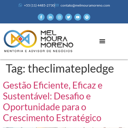
+55 (11) 4485-2730
contato@melmouramoreno.com
Tag:
theclimatepledge
Gestão Eficiente, Eficaz e
Sustentável: Desafio e
Oportunidade para o
Crescimento Estratégico