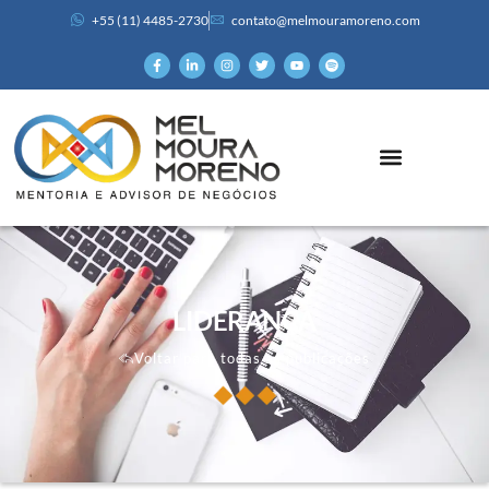
+55 (11) 4485-2730
contato@melmouramoreno.com
LIDERANÇA
Voltar para todas as publicações