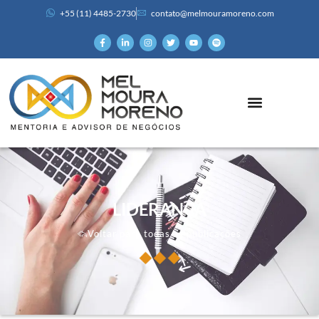
+55 (11) 4485-2730
contato@melmouramoreno.com
LIDERANÇA
Voltar para todas as publicações