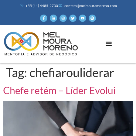
+55 (11) 4485-2730
contato@melmouramoreno.com
Tag:
chefiarouliderar
Chefe retém – Líder Evolui