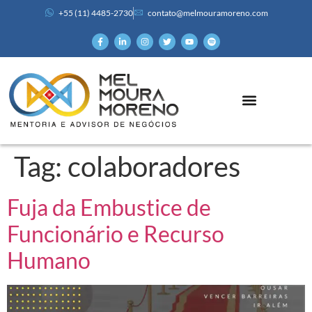
+55 (11) 4485-2730
contato@melmouramoreno.com
Tag:
colaboradores
Fuja da Embustice de
Funcionário e Recurso
Humano