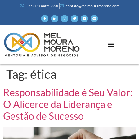
+55 (11) 4485-2730
contato@melmouramoreno.com
Tag:
ética
Responsabilidade é Seu Valor:
O Alicerce da Liderança e
Gestão de Sucesso