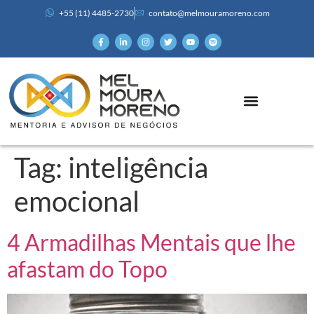
+55 (11) 4485-2730
contato@melmouramoreno.com
Tag:
inteligência
emocional
4 Armadilhas Mentais que lhe
afastam do Topo