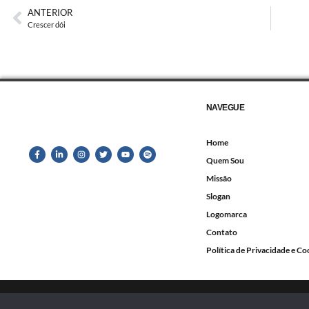
ANTERIOR
Crescer dói
NAVEGUE
Home
Quem Sou
Missão
Slogan
Logomarca
Contato
Política de Privacidade e Co