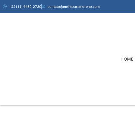
+55 (11) 4485-2730
contato@melmouramoreno.com
HOME