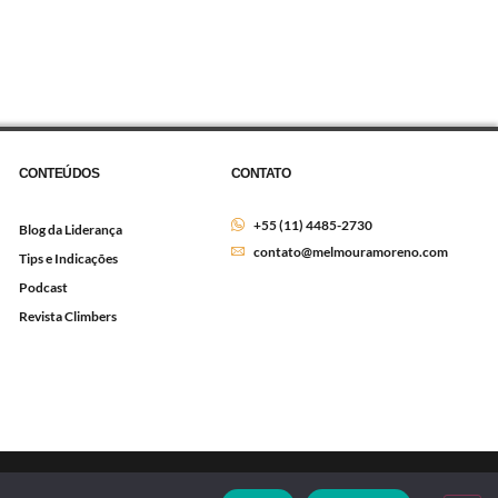
CONTEÚDOS
CONTATO
+55 (11) 4485-2730
Blog da Liderança
contato@melmouramoreno.com
Tips e Indicações
Podcast
Revista Climbers