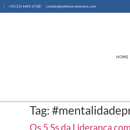
+55 (11) 4485-2730
contato@melmouramoreno.com
HOME
Tag:
#mentalidadep
Os 5 Ss da Liderança com