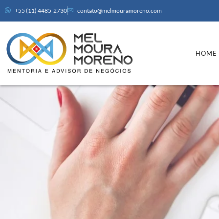
+55 (11) 4485-2730
contato@melmouramoreno.com
HOME