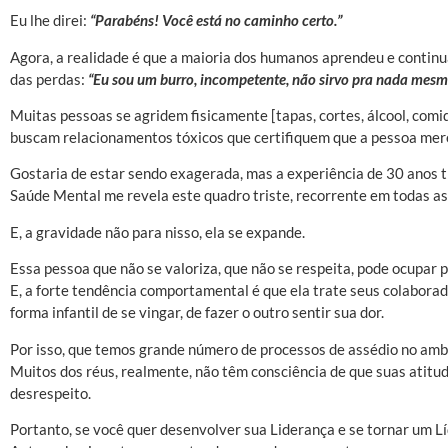
Eu lhe direi:
“Parabéns! Você está no caminho certo.”
Agora, a realidade é que a maioria dos humanos aprendeu e continua
das perdas:
“Eu sou um burro, incompetente, não sirvo pra nada mesm
Muitas pessoas se agridem fisicamente [tapas, cortes, álcool, comi
buscam relacionamentos tóxicos que certifiquem que a pessoa mere
Gostaria de estar sendo exagerada, mas a experiência de 30 ano
Saúde Mental me revela este quadro triste, recorrente em todas as 
E, a gravidade não para nisso, ela se expande.
Essa pessoa que não se valoriza, que não se respeita, pode ocupar 
E, a forte tendência comportamental é que ela trate seus colabor
forma infantil de se vingar, de fazer o outro sentir sua dor.
Por isso, que temos grande número de processos de assédio no amb
Muitos dos réus, realmente, não têm consciência de que suas atitu
desrespeito.
Portanto, se você quer desenvolver sua Liderança e se tornar um L